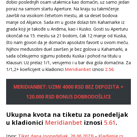
dobio poslednjih osam utakmica kao domaćin, uz samo jedan
poraz na samom startu Aperture. Na kraju su takmičenje
završili na visokom četvrtom mestu, ali sa deset bodova
manje od Alijance. Sada im u goste dolazi tim Kahamarke iz
grada koji je takođe u Andima, kao i Kusko. Gosti su Aperturu
okončali na 15. mestu sa 21 bodom, čak 12 manje od Kuska,
što nam govori da je domaćin apsolutni favorit u ovom meču.
Njihov međusobni duel završen je bez golova u Kahamarki, a
sada očekujemo sigurnu pobedu Kuska i pohod na titulu u
Klausuri. Uz prelaz 1/1, verujemo i u bar dva gola domaćina. Za
1/1,2+ koeficijent u kladionici
Meridianbet
iznosi
2.56
.
MERIDIANBET: UZMI 4000 RSD BEZ DEPOZITA +
120.000 RSD BONUS DOBRODOŠLICE
Ukupna kvota na tiketu za ponedeljak
u kladionici
Meridianbet
iznosi
5.61
.
Izvor:
Tiket dana (ponedeljak, 26.06.2023)
–
Kladjenje.rs
.