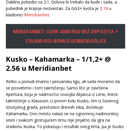
Dablinu pobedio sa 2:1. Golova bi trebalo da bude i sada, a
pobednik je krajnje neizvestan. Za GG3+ kvota je
2.19
u
kladionici
Meridianbet
.
MERIDIANBET: UZMI 4000 RSD BEZ DEPOZITA +
120.000 RSD BONUS DOBRODOŠLICE
Kusko – Kahamarka – 1/1,2+ @
2.56 u Meridianbet
Retko u ponudi imamo i peruansku ligu, ali sada moramo da
se posvetimo i tom takmičenju. Samo što je završena
Apertura, koju je nadmoćno osvojila Alijanca iz Lime, kreće
takmičenje u Klaususri. U prvom kolu Kusko, tim iz čuvenog
istorijskog grada, prestonice drevnih Inka, dočekuje
Kahamarku. Ovo mesto nalazi se na ogromnoj nadmorskoj
visini i svakom gostujućem timu nije prijatno da igra na
stadionu Kuska. To pokazuju i rezultati ovog tima, pa je Kusko