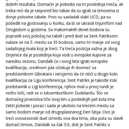
dobrih rezultata. Domaćin je pobedio na tri poslednja meča, ali
treba reći da je raspored bio takav da su igrali sa timovima iz
donje polovine tabele. Prvo su savladali slabi UCD, pa su
pobedili na gostovanju u Korku, da bi se ukrasili trijumfom nad
Drogedom u gostima. Sa maksimalnih devet bodova su
popravili svoj položaj na tabeli i pred duel sa Sent Patriksom
nalaze se na 5. mestu sa 35 bodova, samo tri manje od svog
sadašnjeg rivala koji je treći. Ta treća pozicija važna je zbog
činjenice da je poslednja koja vodi u evropske kupove za
narednu sezonu. Dandalk će i ovog leta igrati evropske
kvalifikacije, sredinom jula očekuje ih dvomeč sa
predstavnikom Gibratara i verujemo da će otići u drugo kolo
kvalifikacija za Ligu konferencija. Sent Patriks je takođe irski
predstavnik u Ligi konferencija, njihov rival u prvoj rundi je
nešto teži, radi se o luksemburškom Dudelanžu. Što se
domaćeg prvenstva tiče ovaj tim u poslednjih pet kola ima
četiri pobede i poraz i sada je ukotvio na trećem mestu sa
samo bodom manje od drugoplasiranog Deri Sitija. Ovo je
treći ovosezonski duel između ova dva tima, oba puta su slavili
domaći timovi, Dandalk sa čak 5:0, dok je Sent Patriks u