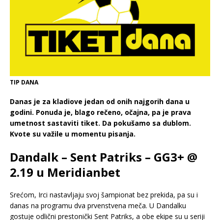
TIP DANA
Danas je za kladiove jedan od onih najgorih dana u
godini. Ponuda je, blago rečeno, očajna, pa je prava
umetnost sastaviti tiket. Da pokušamo sa dublom.
Kvote su važile u momentu pisanja.
Dandalk – Sent Patriks – GG3+ @
2.19 u Meridianbet
Srećom, Irci nastavljaju svoj šampionat bez prekida, pa su i
danas na programu dva prvenstvena meča. U Dandalku
gostuje odlični prestonički Sent Patriks, a obe ekipe su u seriji