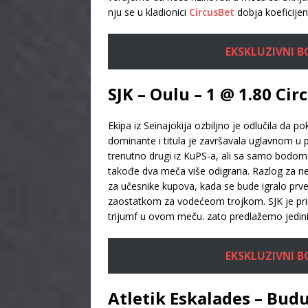
nju se u kladionici
CircusBet
dobja koeficijen
EKSKLUZIVNI BON
SJK – Oulu – 1 @ 1.80 Cir
Ekipa iz Seinajokija ozbiljno je odlučila da p
dominante i titula je završavala uglavnom u p
trenutno drugi iz KuPS-a, ali sa samo bodom 
takođe dva meča više odigrana. Razlog za neje
za učesnike kupova, kada se bude igralo prve
zaostatkom za vodećeom trojkom. SJK je pr
trijumf u ovom meču. zato predlažemo jedinic
EKSKLUZIVNI BON
Atletik Eskalades – Budu