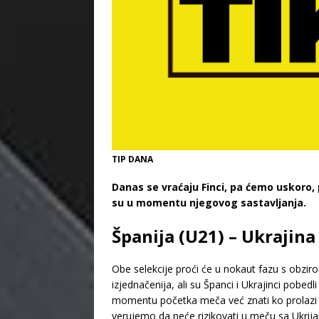
TIP DANA
Danas se vraćaju Finci, pa ćemo uskoro
su u momentu njegovog sastavljanja.
Španija (U21) – Ukrajina
Obe selekcije proći će u nokaut fazu s obzir
izjednačenija, ali su Španci i Ukrajinci pobed
momentu početka meča već znati ko prolazi iz 
verujemo da neće rizikovati u meču sa Ukrijan