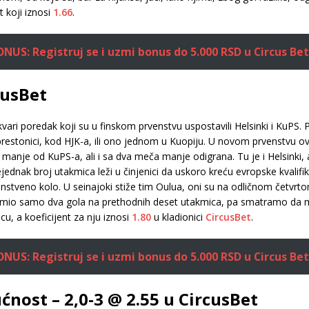
t koji iznosi
1.66
.
US: Registruj se i uzmi bonus do 5.000 RSD u Circus Bet
cusBet
okvari poredak koji su u finskom prvenstvu uspostavili Helsinki i KuPS.
restonici, kod HJK-a, ili ono jednom u Kuopiju. U novom prvenstvu ovi
manje od KuPS-a, ali i sa dva meča manje odigrana. Tu je i Helsinki,
dnak broj utakmica leži u činjenici da uskoro kreću evropske kvalifik
nstveno kolo. U seinajoki stiže tim Oulua, oni su na odličnom četvrt
imio samo dva gola na prethodnih deset utakmica, pa smatramo da m
u, a koeficijent za nju iznosi
1.80
u kladionici
CircusBet
.
US: Registruj se i uzmi bonus do 5.000 RSD u Circus Bet
ćnost – 2,0-3 @ 2.55 u CircusBet