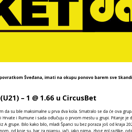
, povratkom Šveđana, imati na okupu ponovo barem sve Skandin
 (U21) – 1 @ 1.66 u CircusBet
om da su bile maksimalne u prva dva kola. Smatralo se da će ova grupa
li i Hrvate i Rumune i sada odlučuju o prvom mestu u grupi. Pitanje je d
A grupe. Bilo kako bilo, mladi Španci su bez poraza još od kraja 2021
om, od koje su, bar za nijansu, jači, iako njima, zbog gol razlike, odg