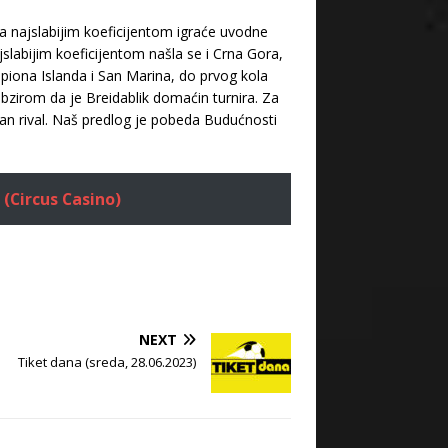
a najslabijim koeficijentom igraće uvodne
slabijim koeficijentom našla se i Crna Gora,
piona Islanda i San Marina, do prvog kola
 obzirom da je Breidablik domaćin turnira. Za
ljan rival. Naš predlog je pobeda Budućnosti
 (Circus Casino)
NEXT
Tiket dana (sreda, 28.06.2023)