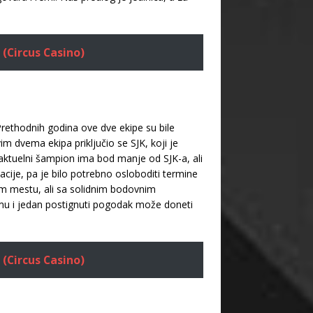
 (Circus Casino)
 Prethodnih godina ove dve ekipe su bile
m dvema ekipa priključio se SJK, koji je
 aktuelni šampion ima bod manje od SJK-a, ali
acije, pa je bilo potrebno osloboditi termine
om mestu, ali sa solidnim bodovnim
u i jedan postignuti pogodak može doneti
 (Circus Casino)