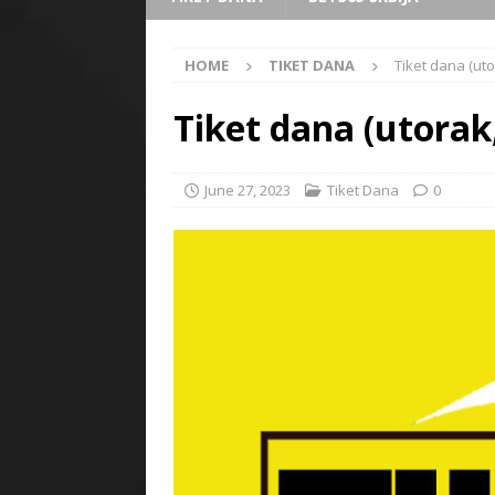
HOME
TIKET DANA
Tiket dana (uto
Tiket dana (utorak
June 27, 2023
Tiket Dana
0