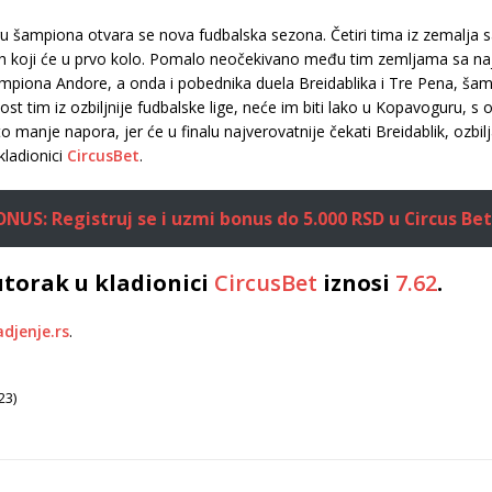
u šampiona otvara se nova fudbalska sezona. Četiri tima iz zemalja s
jih koji će u prvo kolo. Pomalo neočekivano među tim zemljama sa naj
mpiona Andore, a onda i pobednika duela Breidablika i Tre Pena, šam
st tim iz ozbiljnije fudbalske lige, neće im biti lako u Kopavoguru, s
o manje napora, jer će u finalu najverovatnije čekati Breidablik, ozbi
kladionici
CircusBet
.
US: Registruj se i uzmi bonus do 5.000 RSD u Circus Bet
utorak u kladionici
CircusBet
iznosi
7.62
.
adjenje.rs
.
23)