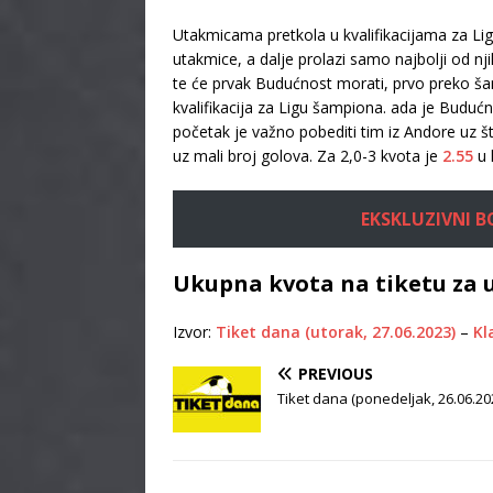
Utakmicama pretkola u kvalifikacijama za Lig
utakmice, a dalje prolazi samo najbolji od n
te će prvak Budućnost morati, prvo preko ša
kvalifikacija za Ligu šampiona. ada je Budućno
početak je važno pobediti tim iz Andore uz št
uz mali broj golova. Za 2,0-3 kvota je
2.55
u 
EKSKLUZIVNI BON
Ukupna kvota na tiketu za 
Izvor:
Tiket dana (utorak, 27.06.2023)
–
Kl
PREVIOUS
Tiket dana (ponedeljak, 26.06.20