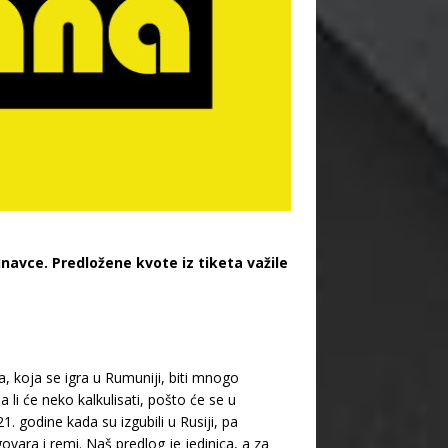
avce. Predložene kvote iz tiketa važile
, koja se igra u Rumuniji, biti mnogo
a li će neko kalkulisati, pošto će se u
. godine kada su izgubili u Rusiji, pa
ovara i remi. Naš predlog je jedinica, a za