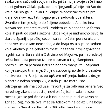
svaku cenu sačuvati svoju mrežu, pri čemu je svoje veče imao
sjajni golman Oblak. Ipak, bedem ”jorgandžija” nije izdržao do
kraja. Srušio ga je Kevin De Brujne dvadesetak minuta pre
kraja. Ovakav rezultat mogao je da zadovolji oba aktera,
Gvardiolin tim je stigao do željene pobede, a Atletiko ima
aktivan rezultat pred revanš. Problem za Madriđane je forma
koja ih prati od starta sezone. Ekipa koja je nadmoćno osvojila
titulu u Španiji u prošloj sezoni sa samo četiri poraza ukupno,
sada već ima osam neuspeha, a do kraja ostalo je još sedam
kola. Atletiko je na četvrtom mestu na tabeli, prošlog vikenda
izgubili su na Balearskim Ostrvima od Majorke, pa im predstoji
teška borba da ponovo izbore plasman u Ligu šampiona,
pošto su im za petama Betis sa bodom manje, te Sosijedad
koji je sakupio tri manje. Siti je u subotu igrao derbi prvesntva
sa Liverpulom. Bio je to, po opštem mišljenju, fudbal s druge
planete a nakon remija 2:2, ostala je ista meta- isto
odstojanje. Siti ima bod više i favorit je za odbranu pehara. Već
narednog vikenda predstoji novi okršaj istih rivala na istom
mestu. Igra se polufinale FA kupa, a opet je duel zakazan na
Etihadu. Sigurno da ovaj meč sa Atletikom ne dolazi u najbolje
vreme po Gvardiolin tim, ali je Siti toliko kvalitetan da ne