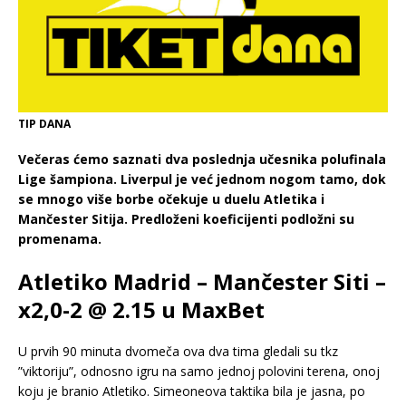
TIP DANA
Večeras ćemo saznati dva poslednja učesnika polufinala
Lige šampiona. Liverpul je već jednom nogom tamo, dok
se mnogo više borbe očekuje u duelu Atletika i
Mančester Sitija. Predloženi koeficijenti podložni su
promenama.
Atletiko Madrid – Mančester Siti –
x2,0-2 @ 2.15 u MaxBet
U prvih 90 minuta dvomeča ova dva tima gledali su tkz
”viktoriju”, odnosno igru na samo jednoj polovini terena, onoj
koju je branio Atletiko. Simeoneova taktika bila je jasna, po