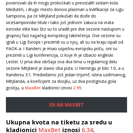
poverovati da ih mogu prokockati u preostalih sedam kola.
Međutim, i drugo mesto donosi plasman u kvlifikacije za Ligu
šampiona, pa će Mitjiland pokušati da dođe do
vicešampionske titule i tako još jednom zakuca na vrata
evroske elite kao što su to uradili pre dve sezone nastupom u
grupnoj fazi najjačeg evropskog takmičenja. Ove sezone su
igrali u Ligi Evrope i prezimili su u njoj, ali su na kraju ispali od
PAOK-a. I Randers je imao uspešnu evropsku priču, oni su
prezimili u Ligi konferencija, iz koje ih je izbacio engleski
Lester. U prva dva okršaja ova dva tima u regularnog delu
sezone Mitjiland je slavio oba puta. U Herningu je bilo 1:0, a u
Randersu 3:1. Predviđamo još jedan trijumf, istina uzdrmanog,
Mitjilanda, a koeficijent za dvojku, uz dva postignuta gola
gostiju, u
MaxBet
kladionici iznosi
2.95
.
IDI NA MAXBET
Ukupna kvota na tiketu za sredu u
kladionici
MaxBet
iznosi
6.34
.