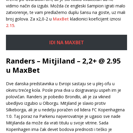
vidimo način da izgubi. Možda će engleski šampion igrati malo
zatvorenije, te vam predlažemo duplu šansu na goste, uz mali
broj golova. Za x2,0-2 u
MaxBet
kladionici koeficijent iznosi
2.15
.
IDI NA MAXBET
Randers – Mitjiland – 2,2+ @ 2.95
u MaxBet
Dve danska predstavnika u Evropi sastaju se u plej-ofu u
okviru trećeg kola. Posle prva dva u doigravanju uspeh im je
polovičan. Randers je pobedio Brondbi, ali je za vikned
ubedljivo izgubio u Olborgu. Mitjiland je slavio protiv
Silkeborga, ali je u nedelju poražen od lidera FC Kopenhagena
1:0. Taj poraz na Parkenu najverovatnije je ugasio sve nade
Mitjilanda da može da vrati titulu u svoje vitrine. Sada
Kopenhagen ima čak devet bodova prednosti i teško je