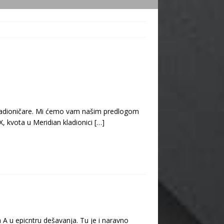
 kladioničare. Mi ćemo vam našim predlogom
X, kvota u Meridian kladionici
[…]
 A u epicntru dešavanja. Tu je i naravno