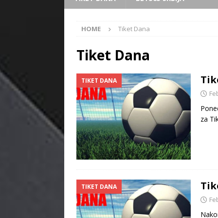
HOME
Tiket Dana
Tiket Dana
Tik
TIKET DANA
Fe
Poned
za Ti
Tik
TIKET DANA
Fe
Nakon