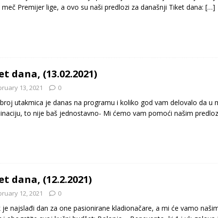
 meč Premijer lige, a ovo su naši predlozi za današnji Tiket dana:
[…]
et dana, (13.02.2021)
bruary 13, 2021
0
i broj utakmica je danas na programu i koliko god vam delovalo da 
naciju, to nije baš jednostavno- Mi ćemo vam pomoći našim predlozi
et dana, (12.2.2021)
bruary 12, 2021
0
 je najslađi dan za one pasionirane kladionačare, a mi će vamo naši