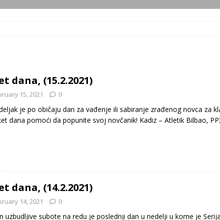
et dana, (15.2.2021)
bruary 15, 2021
0
eljak je po običaju dan za vađenje ili sabiranje zrađenog novca za
ket dana pomoći da popunite svoj novčanik! Kadiz – Atletik Bilbao, PP
et dana, (14.2.2021)
bruary 14, 2021
0
 uzbudljive subote na redu je poslednji dan u nedelji u kome je Serija