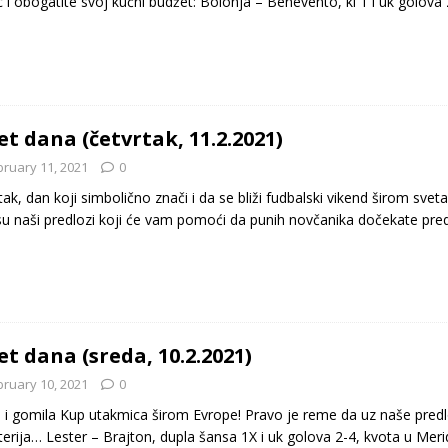
 i obogatite svoj kučni budžet: Bolonja – Benevento, ki 1 i uk golova
et dana (četvrtak, 11.2.2021)
bruary 11, 2021
0
tak, dan koji simbolično znači i da se bliži fudbalski vikend širom svet
u naši predlozi koji će vam pomoći da punih novčanika dočekate pre
et dana (sreda, 10.2.2021)
bruary 10, 2021
0
 i gomila Kup utakmica širom Evrope! Pravo je reme da uz naše predlo
terija… Lester – Brajton, dupla šansa 1X i uk golova 2-4, kvota u Mer