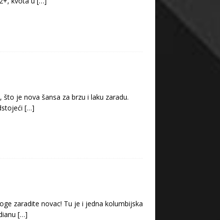
 2+, kvota u
[…]
a, što je nova šansa za brzu i laku zaradu.
dstojeći
[…]
ge zaradite novac! Tu je i jedna kolumbijska
idianu
[…]