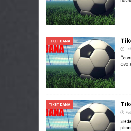
novac
Tik
TIKET DANA
Fe
Četvr
Ovo s
Tik
TIKET DANA
Fe
Sreda
pikan