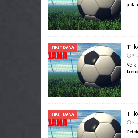
jedan
Tik
TIKET DANA
Fe
Velik
kombi
Tik
TIKET DANA
Fe
Petak