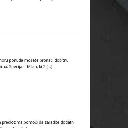
u moru ponuda možete pronaći dobitnu
ma: Specija – Milan, ki 2
[…]
m predlozima pomoći da zaradite dodatni