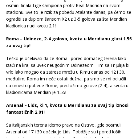
osmini finala Lige šampiona protiv Real Madrida na svom
stadionu. Sve to je rizik za pobedu Atalante danas, pa ćemo se
ograditi sa duplom šansom X2 uz 3-5 golova za šta Meridian
kladionica nudi kvotu 2.1!
Roma – Udineze, 2-4 golova, kvota u Meridianu glasi 1.55
za ovaj tip!
Teško je očekivati da će Roma i pored domaćeg terena lako
izaći na kraj sa uvek neugodnim Udinezeom! Tim sa Frijulija bi
vrlo lako mogao da zatrese mrežu u Rimu danas od 12 i 30,
međutim, Roma im neće ostati dužna, pa smo se mi odlučili
da umesto pobede Rome, predložimo golove (2-4), a kvota u
kladionicama Meridian je 1.55!
Arsenal – Lids, ki 1, kvota u Meridianu za ovaj tip iznosi
fantastičnih 2.01!
Sa italijanskih terena idemo pravo na Ostrvo, gde posrnuli
Arsenal od 17 i 30 dočekuje Lids. Tobdžije su i pored loših