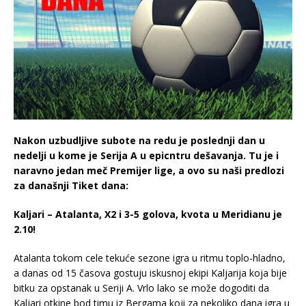
Nakon uzbudljive subote na redu je poslednji dan u
nedelji u kome je Serija A u epicntru dešavanja. Tu je i
naravno jedan meč Premijer lige, a ovo su naši predlozi
za današnji Tiket dana:
Kaljari – Atalanta, X2 i 3-5 golova, kvota u Meridianu je
2.10!
Atalanta tokom cele tekuće sezone igra u ritmu toplo-hladno,
a danas od 15 časova gostuju iskusnoj ekipi Kaljarija koja bije
bitku za opstanak u Seriji A. Vrlo lako se može dogoditi da
Kaljari otkine bod timu iz Bergama koji za nekoliko dana igra u