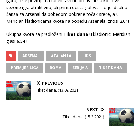
igara, loše pozicije na tabeli favoriti protiv Lidsa koji ove
sezone igra atraktivno, ali prima dosta golova. To je idealna
šansa za Arsenal da pobedom pokrene točak sreće, a u
Meridian kladionicama kvota na pobedu Arsenala iznosi 2.01!
Ukupna kvota za predloženi
Tiket dana
u kladionici Meridian
glasi
6.54!
ARSENAL
ATALANTA
LIDS
PREMIJER LIGA
ROMA
SERIJA A
TIKET DANA
PREVIOUS
Tiket dana, (13.02.2021)
NEXT
Tiket dana, (15.2.2021)